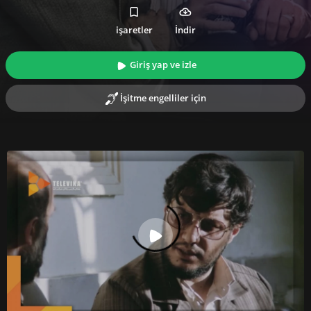
işaretler
İndir
Giriş yap ve izle
İşitme engelliler için