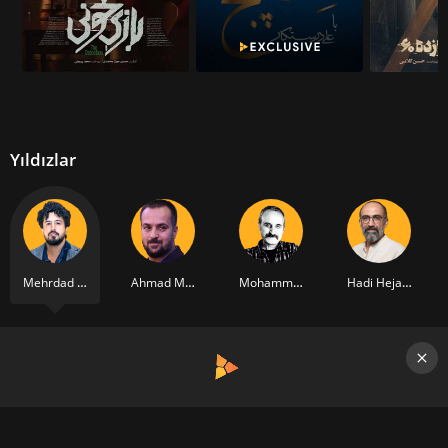
Yıldızlar
Mehrdad Sedighian
Ahmad Mehranfar
Mohammad Asgari
Hadi Hejazifar