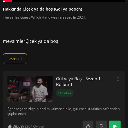
Hakkında Çiçek ya da boş (Gol ya pooch)
The series Guess Which Hand was released in 2024.
mevsimler
Çiçek ya da boş
sezon 1
Gül veya Boş - Sezon 1
Bölüm 1
Ücretsiz
Eğer başarısızlığa bir adım kalmışsa bile, gülümse ki rakibin zaferinden
şüphe etsin!
88.6%
(
304
Oy ver)