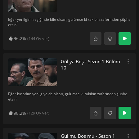
Eğer yenilginin eşiğinde bile olsan, gülümse ki rakibin zaferinden şüphe
etsin!
96.2%
(
144
Oy ver)
Gül ya Boş - Sezon 1 Bölüm
10
Eğer bir adım yenilgiye de olsan, gülümse ki rakibin zaferinden şüphe
etsin!
98.2%
(
129
Oy ver)
Gül mü Boş mu - Sezon 1