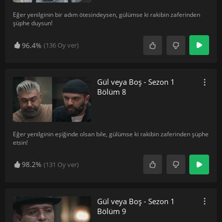
Eğer yenilginin bir adım ötesindeysen, gülümse ki rakibin zaferinden
şüphe duysun!
96.4%
(
136
Oy ver)
Gül veya Boş - Sezon 1
Bölüm 8
Eğer yenilginin eşiğinde olsan bile, gülümse ki rakibin zaferinden şüphe
etsin!
98.2%
(
131
Oy ver)
Gül veya Boş - Sezon 1
Bölüm 9