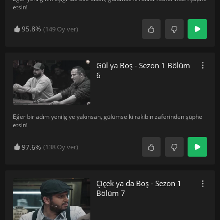
etsin!
95.8%
(
149
Oy ver)
Gül ya Boş - Sezon 1 Bölüm
6
Eğer bir adım yenilgiye yakınsan, gülümse ki rakibin zaferinden şüphe
etsin!
97.6%
(
138
Oy ver)
Çiçek ya da Boş - Sezon 1
Bölüm 7