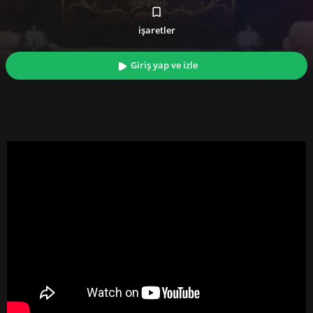
işaretler
Giriş yap ve izle