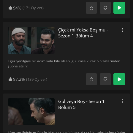
94%
(
171
Oy ver)
Çiçek mi Yoksa Boş mu -
Sezon 1 Bölüm 4
Eğer yenilgiye bir adım kala bile olsan, gülümse ki rakibin zaferinden
şüphe etsin!
97.2%
(
139
Oy ver)
Gül veya Boş - Sezon 1
Bölüm 5
Eğer yenilginin eşiğinde bile olsan, gülümse ki rakibin zaferinden şüphe