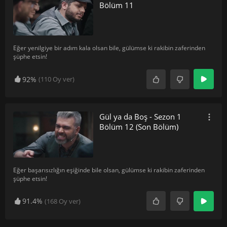
Bölüm 11
Eğer yenilgiye bir adım kala olsan bile, gülümse ki rakibin zaferinden
şüphe etsin!
92%
(
110
Oy ver)
Gül ya da Boş - Sezon 1
Bölüm 12 (Son Bölüm)
Eğer başarısızlığın eşiğinde bile olsan, gülümse ki rakibin zaferinden
şüphe etsin!
91.4%
(
168
Oy ver)