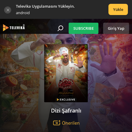
Televika Uygulamasını Yükleyin.
Yükle
android
SUBSCRIBE
Giriş Yap
Dizi Şafranlı
Önerilen