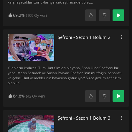
karşılaşacakları zorlukları gerçekleştirecekler. Sizc
...
69.2%
(
109
Oy ver)
Şefroni - Sezon 1 Bölüm 2
Yılanların kraliçesi Tüm Hint filmleri bir yana, Shab Hind Shafroni bir
yana! Metin Setudeh ve Susan Parvar, Shafroni'nin mutfağını baharatlı
ve çekici Hint yemeklerinin havasına götürüyor! Sizce gizli misafir kim
olabilir?
84.8%
(
42
Oy ver)
Şefroni - Sezon 1 Bölüm 3