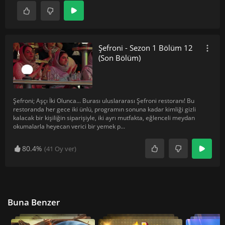
Şefroni - Sezon 1 Bölüm 12
(Son Bölüm)
Şefroni; Aşçı İki Olunca... Burası uluslararası Şefroni restoranı! Bu
restoranda her gece iki ünlü, programın sonuna kadar kimliği gizli
kalacak bir kişiliğin siparişiyle, iki ayrı mutfakta, eğlenceli meydan
okumalarla heyecan verici bir yemek p
...
80.4%
(
41
Oy ver)
Buna Benzer