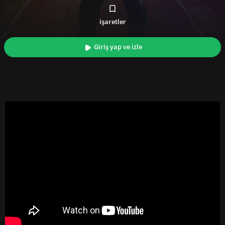
işaretler
Giriş yap ve izle