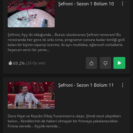
Şefroni - Sezon 1 Bölüm 10
Şefroni; Aşçı iki olduğunda... Burası uluslararası Şefroni restoranı! Bu
restoranda her gece iki ünlü sima, programın sonuna kadar kimliği gizli
kalan bir kişinin siparişi üzerine, iki ayrı mutfakta, eğlenceli zorluklarla
heyecan verici bir yeme
...
69.2%
(
26
Oy ver)
Şefroni - Sezon 1 Bölüm 11
Dara Hiyai ve Keysân Dibaj Yunanistan'a ulaştı. Şimdi nasıl ulaştıkları
kalsın... Kendilerinin de haberi olmayan bir fırtınaya yakalanacaklar.
Fırtına nerede... Aşçılık nerede...