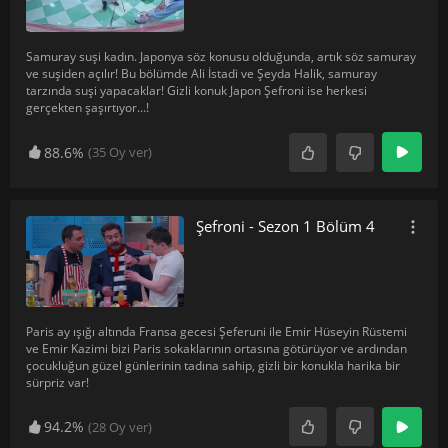
Samuray suşi kadın. Japonya söz konusu olduğunda, artık söz samuray
ve suşiden açılır! Bu bölümde Ali İstadi ve Şeyda Halik, samuray
tarzında suşi yapacaklar! Gizli konuk Japon Şefroni ise herkesi
gerçekten şaşırtıyor...!
88.6%
(
35
Oy ver)
Şefroni - Sezon 1 Bölüm 4
Paris ay ışığı altında Fransa gecesi Şeferuni ile Emir Hüseyin Rüstemi
ve Emir Kazimi bizi Paris sokaklarının ortasına götürüyor ve ardından
çocukluğun güzel günlerinin tadına sahip, gizli bir konukla harika bir
sürpriz var!
94.2%
(
28
Oy ver)