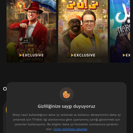
Oyuncu kadrosu
Gizliliğinize saygı duyuyoruz
Siteyi nasıl kullandığınızı daha iyi anlamak ve kullanıcı deneyiminizi daha iyi
anlamak için TV'deki ilgi alanlarınıza göre uyarlanmış içeriği göstermek için
çerezleri kullanıyoruz. Bu bilgiler daha iyi hizmetler sunmamıza yardımcı
Producer
Director
Host
olur.
Çerez politikası okumak
Hossein Rabani Gharibi
Reza Mehranfar
Nima Shabannejad