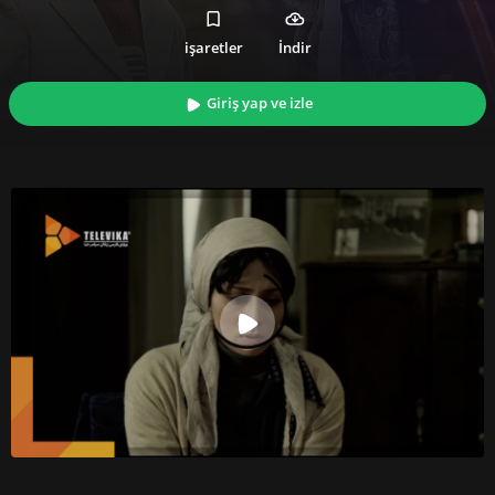
işaretler
İndir
Giriş yap ve izle