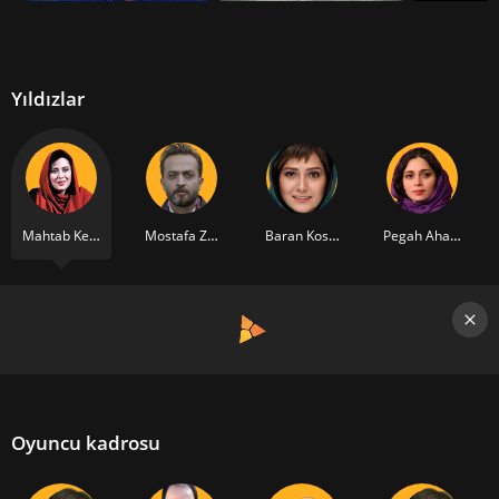
Yıldızlar
Mahtab Keramati
Mostafa Zamani
Baran Kosari
Pegah Ahangarani
Oyuncu kadrosu