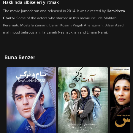
Hakkında Elbiseleri yırtmak
The movie Jamedaran was released in 2014. It was directed by
Hamidreza
Ghotbi
. Some of the actors who starred in this movie include Mahtab
Keramati، Mostafa Zamani، Baran Kosari، Pegah Ahangarani، Afsar Asadi،
mahmoud behrouzian، Farzaneh Neshat khah and Elham Nami.
Buna Benzer