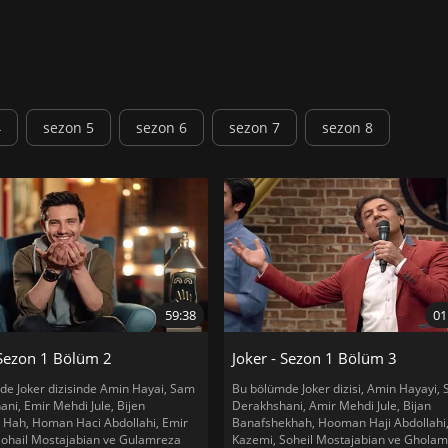
4
sezon 5
sezon 6
sezon 7
sezon 8
59:38
01
 Sezon 1 Bölüm 2
Joker - Sezon 1 Bölüm 3
de Joker dizisinde Amin Hayai, Sam
Bu bölümde Joker dizisi, Amin Hayayi,
ni, Emir Mehdi Jule, Bijen
Derakhshani, Amir Mehdi Jule, Bijan
 Hah, Homan Haci Abdollahi, Emir
Banafshekhah, Hooman Haji Abdollahi
Sohail Mostajabian ve Gulamreza
Kazemi, Soheil Mostajabian ve Ghola