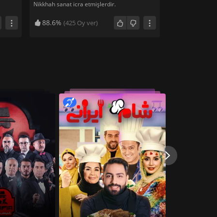
Nikkhah sanat icra etmişlerdir.
88.6%
(
425
Oy ver)