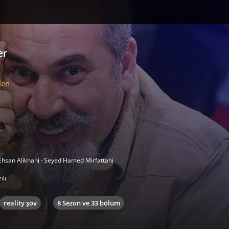
er
len
Ehsan Alikhani
-
Seyed Hamed Mirfattahi
ılı
reality şov
8 Sezon ve 33 bölüm