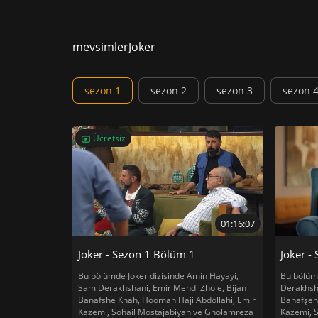
mevsimler
Joker
sezon 1
sezon 2
sezon 3
sezon 
Ücretsiz
01:16:07
Joker - Sezon 1 Bölüm 1
Joker -
Bu bölümde Joker dizisinde Amin Hayayi,
Bu bölüm
Sam Derakhshani, Emir Mehdi Zhole, Bijan
Derakhsha
Banafshe Khah, Hooman Haji Abdollahi, Emir
Banafşeh
Kazemi, Sohail Mostajabiyan ve Gholamreza
Kazemi, 