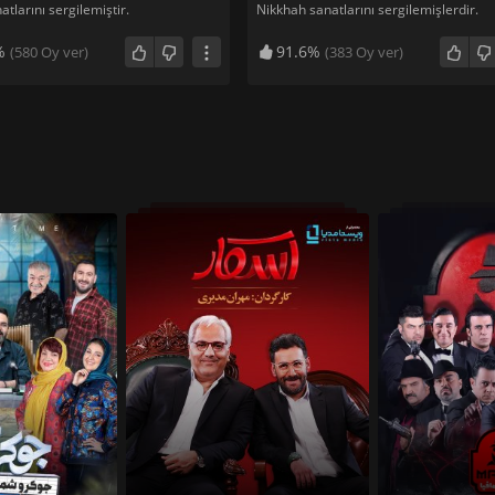
atlarını sergilemiştir.
Nikkhah sanatlarını sergilemişlerdir.
%
91.6%
(
580
Oy ver)
(
383
Oy ver)