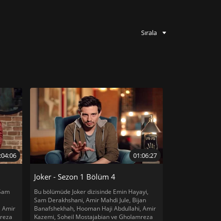
Sırala
:04:06
01:06:27
Joker - Sezon 1 Bölüm 4
 Sam
Bu bölümüde Joker dizisinde Emin Hayayi,
Sam Derakhshani, Amir Mahdi Jule, Bijan
, Amir
Banafshekhah, Hooman Haji Abdullahi, Amir
mreza
Kazemi, Soheil Mostajabian ve Gholamreza