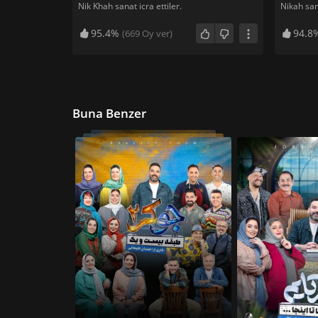
Nik Khah sanat icra ettiler.
Nikah san
95.4%
94.8
(
669
Oy ver)
Buna Benzer