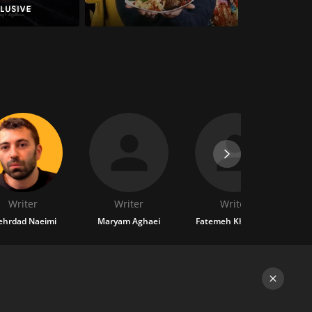
Writer
Writer
Writer
Di
hrdad Naeimi
Maryam Aghaei
Fatemeh Khosh Kholgh