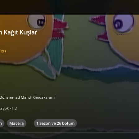
lm Kağıt Kuşlar
len
Mohammad Mahdi Khodakarami
zı yok - HD
n
Macera
1 Sezon ve 26 bölüm