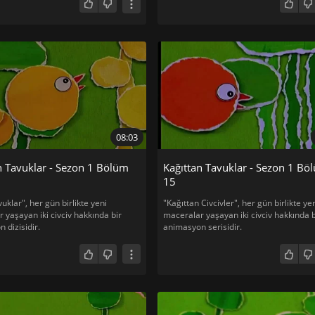
08:03
n Tavuklar - Sezon 1 Bölüm
Kağıttan Tavuklar - Sezon 1 Bö
15
uklar", her gün birlikte yeni
"Kağıttan Civcivler", her gün birlikte ye
 yaşayan iki civciv hakkında bir
maceralar yaşayan iki civciv hakkında b
 dizisidir.
animasyon serisidir.