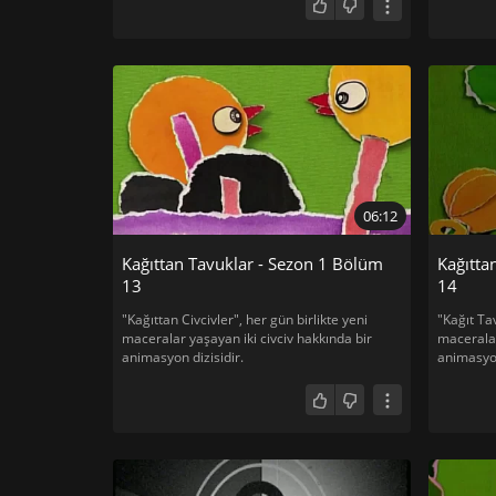
06:12
Kağıttan Tavuklar - Sezon 1 Bölüm
Kağıtta
13
14
"Kağıttan Civcivler", her gün birlikte yeni
"Kağıt Tav
maceralar yaşayan iki civciv hakkında bir
maceralar
animasyon dizisidir.
animasyon