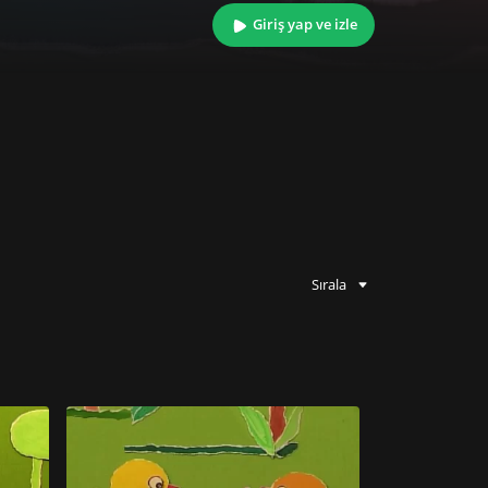
Giriş yap ve izle
Sırala