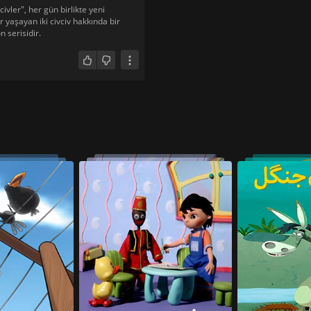
civler", her gün birlikte yeni
 yaşayan iki civciv hakkında bir
 serisidir.