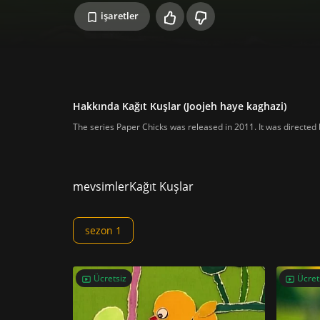
işaretler
Hakkında Kağıt Kuşlar (Joojeh haye kaghazi)
The series Paper Chicks was released in 2011. It was directed
mevsimler
Kağıt Kuşlar
sezon 1
Ücretsiz
Ücret