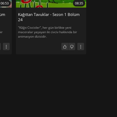
06:53
08:35
lüm
Kağıttan Tavuklar - Sezon 1 Bölüm
24
"Kâğıt Civcivler", her gün birlikte yeni
ir
maceralar yaşayan iki civciv hakkında bir
animasyon dizisidir.