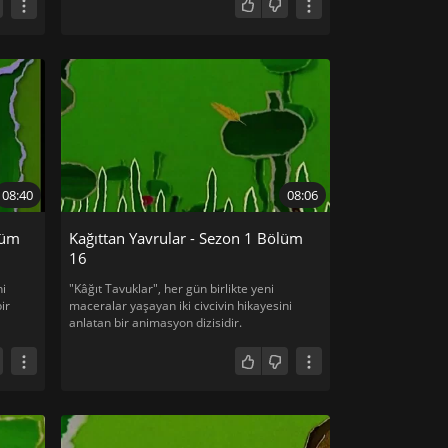
08:40
08:06
lüm
Kağıttan Yavrular - Sezon 1 Bölüm
16
ni
"Kâğıt Tavuklar", her gün birlikte yeni
ir
maceralar yaşayan iki civcivin hikayesini
anlatan bir animasyon dizisidir.