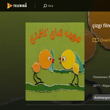
Ara
çizgi fi
Öneri
Yönetmen::
2011 - Altya
Animasyo