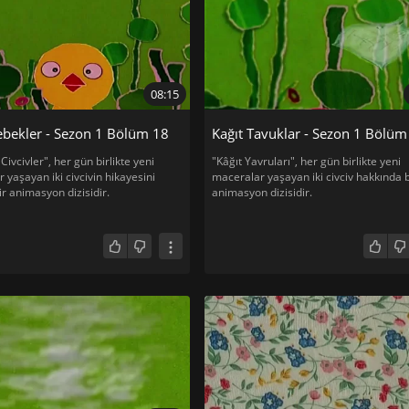
08:15
ebekler - Sezon 1 Bölüm 18
Kağıt Tavuklar - Sezon 1 Bölüm
Civcivler", her gün birlikte yeni
"Kâğıt Yavruları", her gün birlikte yeni
 yaşayan iki civcivin hikayesini
maceralar yaşayan iki civciv hakkında b
ir animasyon dizisidir.
animasyon dizisidir.