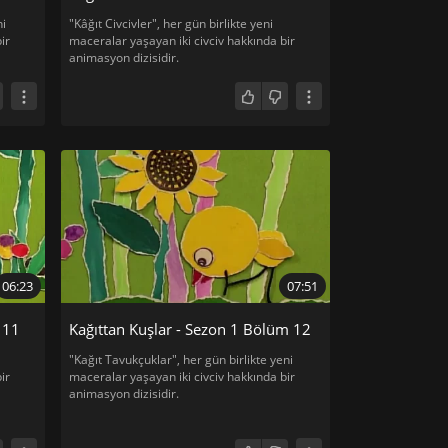
ni
"Kâğıt Civcivler", her gün birlikte yeni
ir
maceralar yaşayan iki civciv hakkında bir
animasyon dizisidir.
06:23
07:51
 11
Kağıttan Kuşlar - Sezon 1 Bölüm 12
"Kağıt Tavukçuklar", her gün birlikte yeni
ir
maceralar yaşayan iki civciv hakkında bir
animasyon dizisidir.