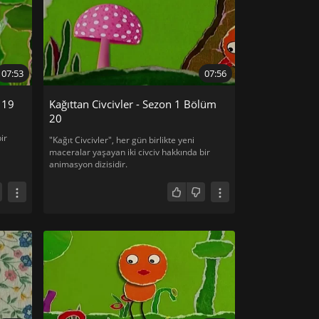
07:53
07:56
 19
Kağıttan Civcivler - Sezon 1 Bölüm
20
ir
"Kağıt Civcivler", her gün birlikte yeni
maceralar yaşayan iki civciv hakkında bir
animasyon dizisidir.