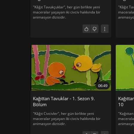
"Kâğıt Tavukçuklar", her gün birlikte yeni
"Kâğıt Tav
maceralar yaşayan iki civciv hakkında bir
maceralar
animasyon dizisidir.
animasyon
06:49
Kağıttan Tavuklar - 1. Sezon 9.
Kağıtta
Bölüm
10
"Kâğıt Civcivler", her gün birlikte yeni
"Kağıttan 
maceralar yaşayan iki civciv hakkında bir
maceralar
animasyon dizisidir.
animasyon