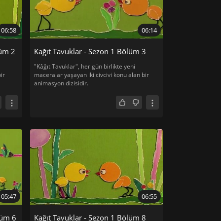
06:58
06:14
lüm 2
Kağıt Tavuklar - Sezon 1 Bölüm 3
"Kâğıt Tavuklar", her gün birlikte yeni
ir
maceralar yaşayan iki civcivi konu alan bir
animasyon dizisidir.
05:47
06:55
lüm 6
Kağıt Tavuklar - Sezon 1 Bölüm 8