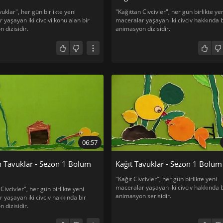
uklar", her gün birlikte yeni
"Kağıttan Civcivler", her gün birlikte ye
 yaşayan iki civcivi konu alan bir
maceralar yaşayan iki civciv hakkında b
 dizisidir.
animasyon dizisidir.
06:57
n Tavuklar - Sezon 1 Bölüm
Kağıt Tavuklar - Sezon 1 Bölüm
"Kağıt Civcivler", her gün birlikte yeni
maceralar yaşayan iki civciv hakkında b
Civcivler", her gün birlikte yeni
animasyon serisidir.
 yaşayan iki civciv hakkında bir
 dizisidir.