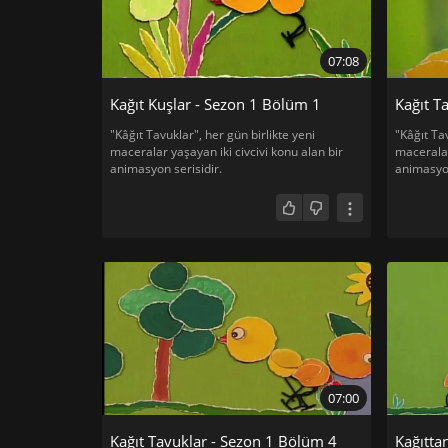
07:08
Kağıt Kuşlar - Sezon 1 Bölüm 1
Kağıt T
"Kâğıt Tavuklar", her gün birlikte yeni
"Kâğıt Tav
maceralar yaşayan iki civcivi konu alan bir
maceralar
animasyon serisidir.
animasyon
07:00
Kağıt Tavuklar - Sezon 1 Bölüm 4
Kağıtta