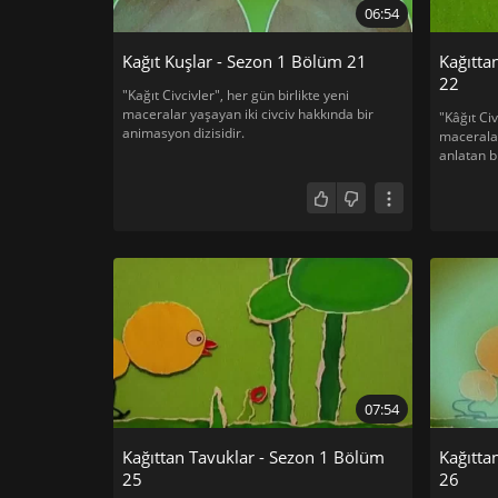
06:54
Kağıt Kuşlar - Sezon 1 Bölüm 21
Kağıtta
22
"Kağıt Civcivler", her gün birlikte yeni
maceralar yaşayan iki civciv hakkında bir
"Kâğıt Civ
animasyon dizisidir.
maceralar
anlatan b
07:54
Kağıttan Tavuklar - Sezon 1 Bölüm
Kağıtta
25
26