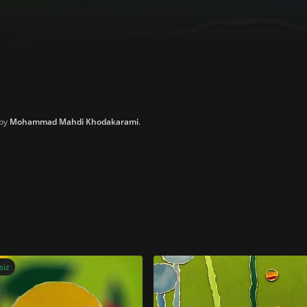
 by
Mohammad Mahdi Khodakarami
.
siz