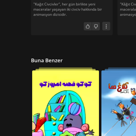
"Kağıt Civcivler", her gün birlikte yeni
"Kâğıt Civ
maceralar yaşayan iki civciv hakkında bir
maceralar
animasyon dizisidir.
animasyon
Buna Benzer