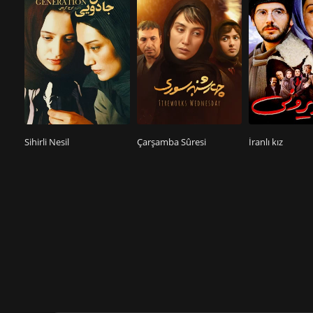
Sihirli Nesil
Çarşamba Sûresi
İranlı kız