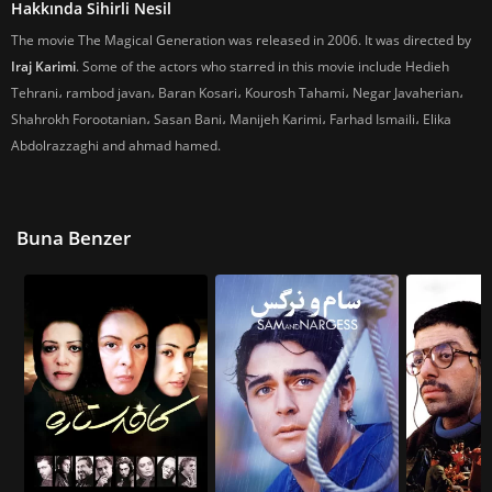
Hakkında Sihirli Nesil
The movie The Magical Generation was released in 2006. It was directed by
Iraj Karimi
. Some of the actors who starred in this movie include Hedieh
Tehrani، rambod javan، Baran Kosari، Kourosh Tahami، Negar Javaherian،
Shahrokh Forootanian، Sasan Bani، Manijeh Karimi، Farhad Ismaili، Elika
Abdolrazzaghi and ahmad hamed.
Buna Benzer