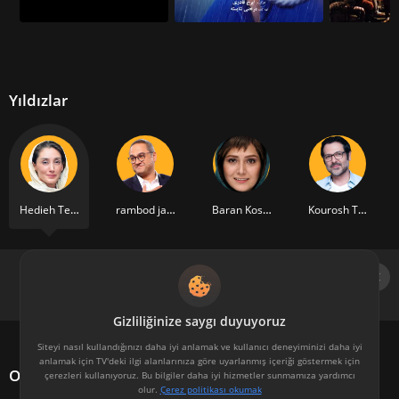
Yıldızlar
Hedieh Tehrani
rambod javan
Baran Kosari
Kourosh Tahami
Gizliliğinize saygı duyuyoruz
Siteyi nasıl kullandığınızı daha iyi anlamak ve kullanıcı deneyiminizi daha iyi
anlamak için TV'deki ilgi alanlarınıza göre uyarlanmış içeriği göstermek için
Oyuncu kadrosu
çerezleri kullanıyoruz. Bu bilgiler daha iyi hizmetler sunmamıza yardımcı
olur.
Çerez politikası okumak