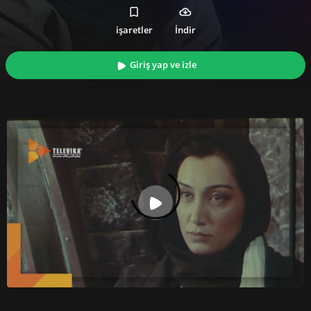
işaretler
İndir
Giriş yap ve izle