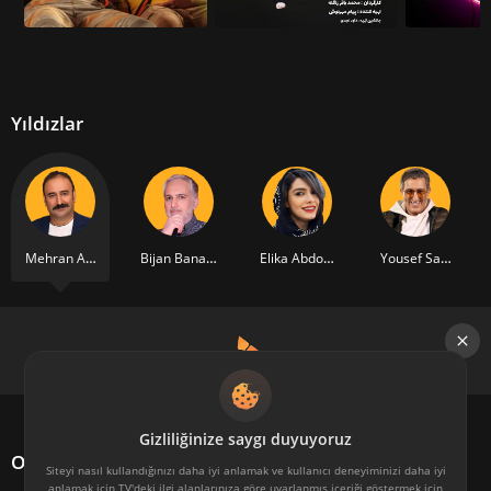
Yıldızlar
Mehran Ahmadi
Bijan Banafshekhah
Elika Abdolrazzaghi
Yousef Sayyadi
Gizliliğinize saygı duyuyoruz
Oyuncu kadrosu
Siteyi nasıl kullandığınızı daha iyi anlamak ve kullanıcı deneyiminizi daha iyi
anlamak için TV'deki ilgi alanlarınıza göre uyarlanmış içeriği göstermek için