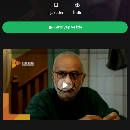
işaretler
İndir
Giriş yap ve izle