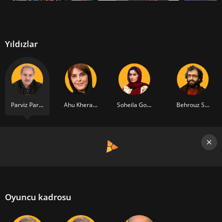
Yıldızlar
Parviz Parastui
Ahu Kheradmand
Soheila Golestani
Behrouz Shoeibi
Oyuncu kadrosu