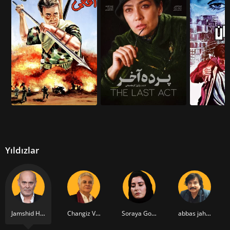
Yıldızlar
Jamshid Hashempour
Changiz Vossoughi
Soraya Golmohammadi
abbas jahanbakh