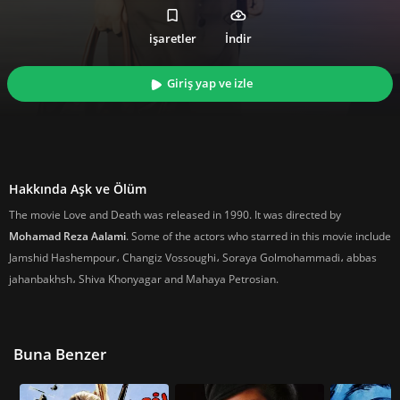
işaretler
İndir
Giriş yap ve izle
Hakkında Aşk ve Ölüm
The movie Love and Death was released in 1990. It was directed by
Mohamad Reza Aalami
. Some of the actors who starred in this movie include
Jamshid Hashempour، Changiz Vossoughi، Soraya Golmohammadi، abbas
jahanbakhsh، Shiva Khonyagar and Mahaya Petrosian.
Buna Benzer