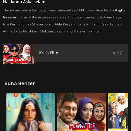
Hakkında Aşka selam.
The movie Salam Bar Eshgh was released in 2009. It was directed by
Asghar
Naeemi
. Some of the actors who starred in this movie include Amin Hayai،
Niki Karimi، Elnaz Shakerdoost، Atila Pesyani، Kamran Tafti، Reza Ashtiani،
Ahmad PoorMokhber، Mokhtar Saeghi and Malakeh Ranjbar.
Kulis Film
İzle
Buna Benzer