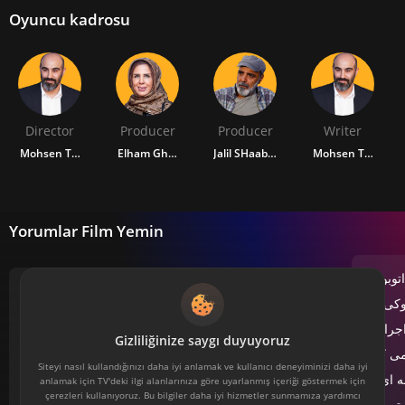
Oyuncu kadrosu
Director
Producer
Producer
Writer
Mohsen Tanabandeh
Elham Ghafouri
Jalil SHaabani
Mohsen Tanaban
Yorumlar Film Yemin
اتوبوس
مهارت تنابنده چه در زمینه مسائل فنی و چه در
وکی که
موضوع فیلمنامه نویسی در اواخر فیلم گل درشت می
جرا نیز
Gizliliğinize saygı duyuyoruz
شود. قسم مانند آتش فشانی می ماند که خاکسترهای
می کند
آن درهم گیر کرده و با اینکه با وزش بادهای ملایم
Siteyi nasıl kullandığınızı daha iyi anlamak ve kullanıcı deneyiminizi daha iyi
«ای از
anlamak için TV'deki ilgi alanlarınıza göre uyarlanmış içeriği göstermek için
(داستانک ها) سرخ می شوند ولی قصد فوران ندارند تا
çerezleri kullanıyoruz. Bu bilgiler daha iyi hizmetler sunmamıza yardımcı
ترین و