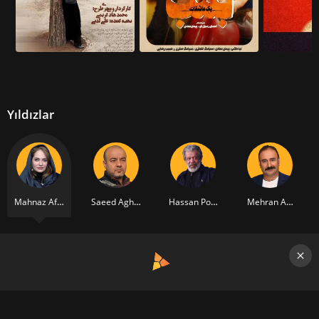
Yıldızlar
Mahnaz Afshar
Saeed Aghakhani
Hassan Pourshirazi
Mehran Ahmadi