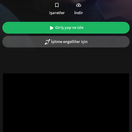
işaretler
İndir
Giriş yap ve izle
İşitme engelliler için