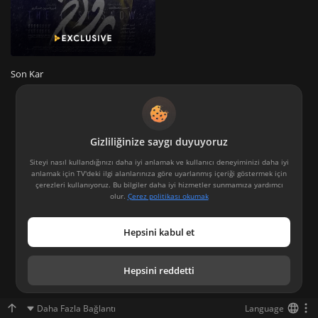
Son Kar
Gizliliğinize saygı duyuyoruz
Siteyi nasıl kullandığınızı daha iyi anlamak ve kullanıcı deneyiminizi daha iyi
anlamak için TV'deki ilgi alanlarınıza göre uyarlanmış içeriği göstermek için
çerezleri kullanıyoruz. Bu bilgiler daha iyi hizmetler sunmamıza yardımcı
olur.
Çerez politikası okumak
Hepsini kabul et
Hepsini reddetti
Daha Fazla Bağlantı
Language