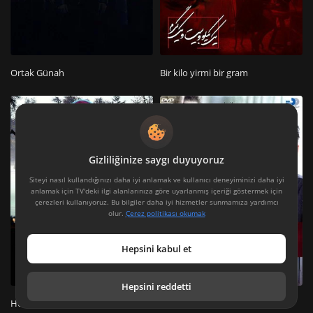
Ortak Günah
Bir kilo yirmi bir gram
Gizliliğinize saygı duyuyoruz
Siteyi nasıl kullandığınızı daha iyi anlamak ve kullanıcı deneyiminizi daha iyi
anlamak için TV'deki ilgi alanlarınıza göre uyarlanmış içeriği göstermek için
çerezleri kullanıyoruz. Bu bilgiler daha iyi hizmetler sunmamıza yardımcı
olur.
Çerez politikası okumak
Hepsini kabul et
Hepsini reddetti
Helen
Melbourne