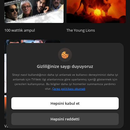
100 wattlık ampul
The Young Lions
Gizliliğinize saygı duyuyoruz
Siteyi nasıl kullandığınızı daha iyi anlamak ve kullanıcı deneyiminizi daha iyi
anlamak için TV'deki ilgi alanlarınıza göre uyarlanmış içeriği göstermek için
çerezleri kullanıyoruz. Bu bilgiler daha iyi hizmetler sunmamıza yardımcı
olur.
Çerez politikası okumak
Hepsini kabul et
Hepsini reddetti
Vahşi yaseminler