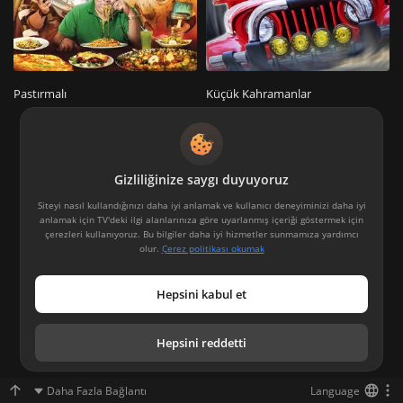
Pastırmalı
Küçük Kahramanlar
Gizliliğinize saygı duyuyoruz
Siteyi nasıl kullandığınızı daha iyi anlamak ve kullanıcı deneyiminizi daha iyi
anlamak için TV'deki ilgi alanlarınıza göre uyarlanmış içeriği göstermek için
çerezleri kullanıyoruz. Bu bilgiler daha iyi hizmetler sunmamıza yardımcı
olur.
Çerez politikası okumak
Hepsini kabul et
Hepsini reddetti
Daha Fazla Bağlantı
Language